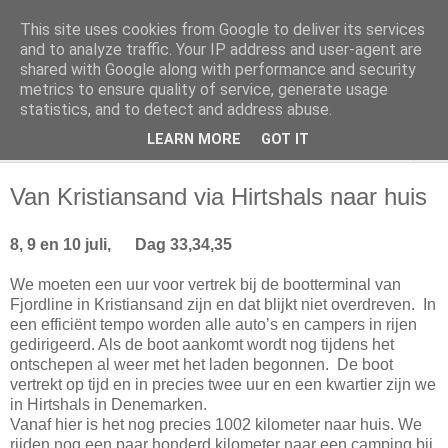
This site uses cookies from Google to deliver its services
Slakken op reis
and to analyze traffic. Your IP address and user-agent are
shared with Google along with performance and security
metrics to ensure quality of service, generate usage
Camperreizen door Europa en Amerika
statistics, and to detect and address abuse.
LEARN MORE
GOT IT
▼
Van Kristiansand via Hirtshals naar huis
8, 9 en 10 juli, Dag 33,34,35
We moeten een uur voor vertrek bij de bootterminal van
Fjordline in Kristiansand zijn en dat blijkt niet overdreven.
In
een efficiënt tempo worden alle auto’s en campers in rijen
gedirigeerd. Als de boot aankomt wordt nog tijdens het
ontschepen al weer met het laden begonnen.
De boot
vertrekt op tijd en in precies twee uur en een kwartier zijn we
in Hirtshals in Denemarken.
Vanaf hier is het nog precies 1002 kilometer naar huis. We
rijden nog een paar honderd kilometer naar een camping bij