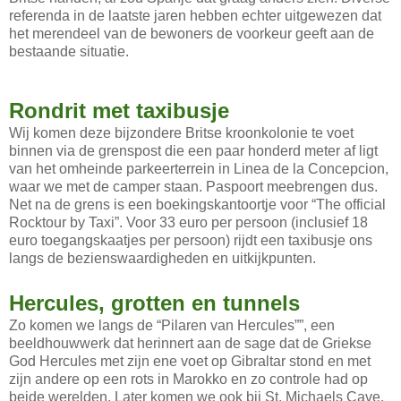
referenda in de laatste jaren hebben echter uitgewezen dat
het merendeel van de bewoners de voorkeur geeft aan de
bestaande situatie.
Rondrit met taxibusje
Wij komen deze bijzondere Britse kroonkolonie te voet
binnen via de grenspost die een paar honderd meter af ligt
van het omheinde parkeerterrein in Linea de la Concepcion,
waar we met de camper staan. Paspoort meebrengen dus.
Net na de grens is een boekingskantoortje voor “The official
Rocktour by Taxi”. Voor 33 euro per persoon (inclusief 18
euro toegangskaatjes per persoon) rijdt een taxibusje ons
langs de bezienswaardigheden en uitkijkpunten.
Hercules, grotten en tunnels
Zo komen we langs de “Pilaren van Hercules””, een
beeldhouwwerk dat herinnert aan de sage dat de Griekse
God Hercules met zijn ene voet op Gibraltar stond en met
zijn andere op een rots in Marokko en zo controle had op
beide werelden. Later komen we ook bij St. Michaels Cave,