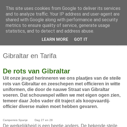
This site uses cookies from Google to deliver its services
Slakken op reis
and to analyze traffic. Your IP address and user-agent are
shared with Google along with performance and security
metrics to ensure quality of service, generate usage
Camperreizen door Europa en Amerika
statistics, and to detect and address abuse.
LEARN MORE
GOT IT
▼
Gibraltar en Tarifa
De rots van Gibraltar
Uit onze jeugd herinneren we ons plaatjes van de steile
rots van Gibraltar en zeeschepen met officieren in witte
uniformen, die door de nauwe Straat van Gibraltar
voeren. Dat schouwspel willen we met eigen ogen zien,
temeer daar Jobs vader dit traject als koopvaardij-
officier diverse malen moet hebben gevaren.
Camperreis Spanje Dag 27 en 28
De werkelijkheid is een beetje anders. De bekende steile