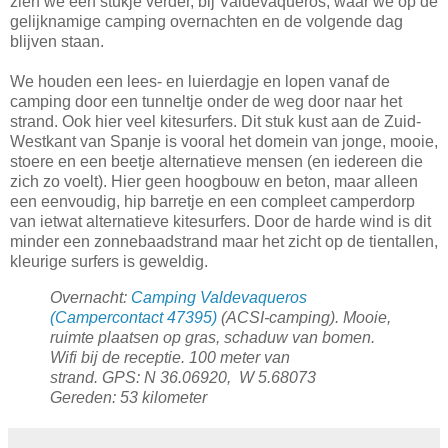
zien we een stukje verder, bij Valdevaqueros, waar we op de
gelijknamige camping overnachten en de volgende dag
blijven staan.
We houden een lees- en luierdagje en lopen vanaf de
camping door een tunneltje onder de weg door naar het
strand. Ook hier veel kitesurfers. Dit stuk kust aan de Zuid-
Westkant van Spanje is vooral het domein van jonge, mooie,
stoere en een beetje alternatieve mensen (en iedereen die
zich zo voelt). Hier geen hoogbouw en beton, maar alleen
een eenvoudig, hip barretje en een compleet camperdorp
van ietwat alternatieve kitesurfers. Door de harde wind is dit
minder een zonnebaadstrand maar het zicht op de tientallen,
kleurige surfers is geweldig.
Overnacht:
Camping Valdevaqueros
(Campercontact 47395)
(ACSI-camping). Mooie,
ruimte plaatsen op gras, schaduw van bomen.
Wifi bij de receptie. 100 meter van
strand.
GPS:
N 36.06920, W 5.68073
Gereden: 53 kilometer