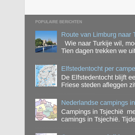
POPULAIRE BERICHTEN
Route van Limburg naar T
Wie naar Turkije wil, mo
Tien dagen trekken we uit 
Elfstedentocht per campe
De Elfstedentocht blijft 
Friese steden afleggen zit 
Nederlandse campings in
Campings in Tsjechië me
camings in Tsjechië. Tijd