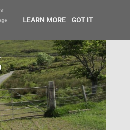
nt
LEARN MORE
GOT IT
sage
s