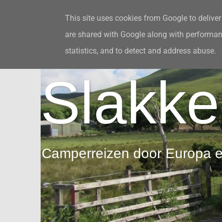
This site uses cookies from Google to deliver 
are shared with Google along with performanc
Over ons en deze site
Leuke links
I
statistics, and to detect and address abuse.
Slakke
Camperreizen door Europa 