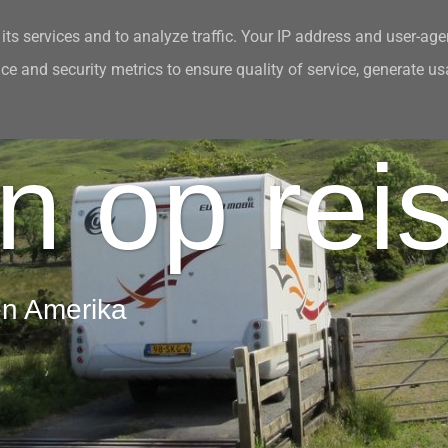
its services and to analyze traffic. Your IP address and user-age
e and security metrics to ensure quality of service, generate u
n de media
Contact en Gastenboek
n op rei
en Amerika