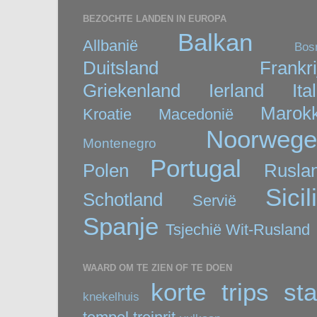
BEZOCHTE LANDEN IN EUROPA
Balkan
Allbanië
Bos
Duitsland
Frankri
Griekenland
Ierland
Ita
Marok
Kroatie
Macedonië
Noorwege
Montenegro
Portugal
Polen
Rusla
Sicil
Schotland
Servië
Spanje
Tsjechië
Wit-Rusland
WAARD OM TE ZIEN OF TE DOEN
korte trips
st
knekelhuis