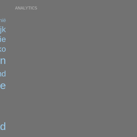
ANALYTICS
nië
jk
lie
ko
n
nd
ie
ad