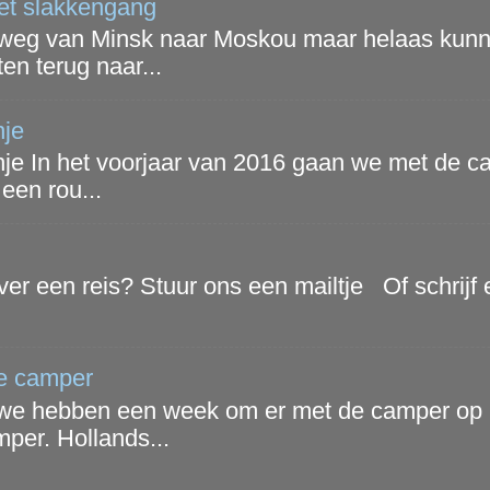
et slakkengang
e weg van Minsk naar Moskou maar helaas kunn
n terug naar...
nje
e In het voorjaar van 2016 gaan we met de cam
een rou...
er een reis? Stuur ons een mailtje Of schrij
e camper
we hebben een week om er met de camper op u
per. Hollands...