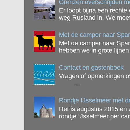
Grenzen overschrijden m
Er loopt bijna een recht
weg Rusland in. We moete
Met de camper naar Spa
Met de camper naar Spanj
hebben we in grote lijnen 
Contact en gastenboek
Vragen of opmerkingen ov
...
Rondje IJsselmeer met d
Het is augustus 2015 en 
rondje IJsselmeer per cam