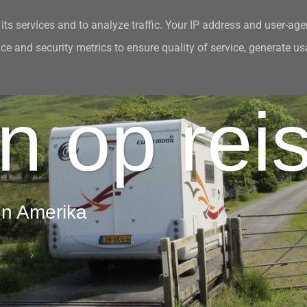
its services and to analyze traffic. Your IP address and user-age
e and security metrics to ensure quality of service, generate u
n de media
Contact en Gastenboek
n op rei
en Amerika