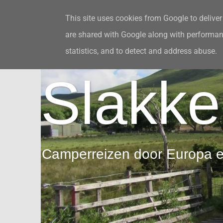
This site uses cookies from Google to deliver 
are shared with Google along with performanc
Over ons en deze site
Leuke links
I
statistics, and to detect and address abuse.
Slakke
Camperreizen door Europa 