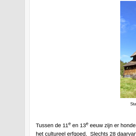
St
e
e
Tussen de 11
en 13
eeuw zijn er honde
het cultureel erfgoed.
Slechts 28 daarvan