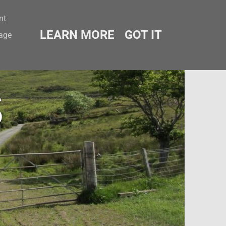
nt
LEARN MORE
GOT IT
sage
s