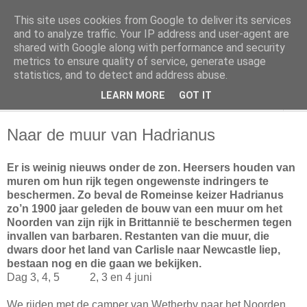
This site uses cookies from Google to deliver its services
Slakken op reis
and to analyze traffic. Your IP address and user-agent are
shared with Google along with performance and security
metrics to ensure quality of service, generate usage
Camperreizen door Europa en Amerika
statistics, and to detect and address abuse.
LEARN MORE
GOT IT
▼
Naar de muur van Hadrianus
Er is weinig nieuws onder de zon. Heersers houden van
muren om hun rijk tegen ongewenste indringers te
beschermen. Zo beval de Romeinse keizer Hadrianus
zo’n 1900 jaar geleden de bouw van een muur om het
Noorden van zijn rijk in Brittannië te beschermen tegen
invallen van barbaren. Restanten van die muur, die
dwars door het land van Carlisle naar Newcastle liep,
bestaan nog en die gaan we bekijken.
Dag 3, 4, 5 2, 3 en 4 juni
We rijden met de camper van Wetherby naar het Noorden,