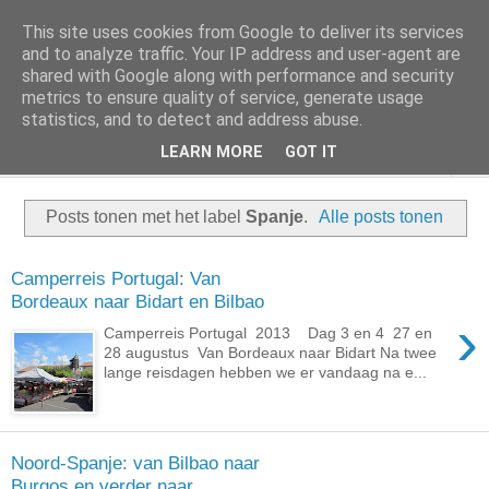
This site uses cookies from Google to deliver its services
Slakken op reis
and to analyze traffic. Your IP address and user-agent are
shared with Google along with performance and security
metrics to ensure quality of service, generate usage
Camperreizen door Europa en Amerika
statistics, and to detect and address abuse.
LEARN MORE
GOT IT
▼
Posts tonen met het label
Spanje
.
Alle posts tonen
Camperreis Portugal: Van
Bordeaux naar Bidart en Bilbao
›
Camperreis Portugal 2013 Dag 3 en 4 27 en
28 augustus Van Bordeaux naar Bidart Na twee
lange reisdagen hebben we er vandaag na e...
Noord-Spanje: van Bilbao naar
Burgos en verder naar